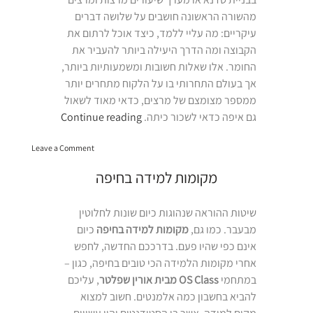
מהשורה הראשונה חושבים על שלושה דברים
עיקריים: מה עליי ללמד, כיצד אוכל לרתום את
הקבוצה ומה הדרך היעילה ביותר להעביר את
החומר. אלו שאלות חשובות ומשמעותיות ביותר,
אך בעולם התחרותי בו על הלקוח מתחרים יותר
ממספר מצומצם של מרצים, כדאי מאוד לשאול
“איפה
גם איפה כדאי לשכור כיתה.
Continue reading
כדאי
on
לשכור
Leave a Comment
איפה
כיתה?”
כדאי
מקומות למידה בחיפה
לשכור
כיתה?
שיטות ההוראה שנהוגות כיום שונות לחלוטין
מבעבר. כמו גם,
מקומות למידה בחיפה
כיום
אינם כפי שהיו פעם. בדרככם החדשה, לחפש
אחרי מקומות הלמידה הכי טובים בחיפה, כגון –
במתחמי
OS Class מבית אורין שפלטר
, עליכם
להביא בחשבון כמה אלמנטים. חשוב למצוא