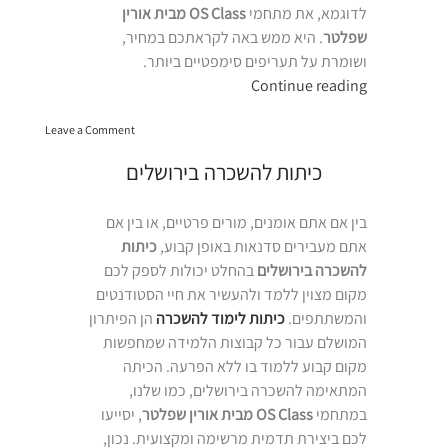
לדוגמא, את מתחמי
OS Class מבית אורין
שפלטר
. היא ממש באה לקראתכם במחיר,
ושומרת על תעריפים סימפטיים ביותר.
“המחיר
Continue reading
של
on
השכרת
Leave a Comment
המחיר
חללים”
של
כיתות להשכרה בירושלים
השכרת
חללים
בין אם אתם אומנים, מורים פרטיים, או בין אם
אתם מעבירים סדנאות באופן קבוע,
כיתות
להשכרה בירושלים
בהחלט יכולות לספק לכם
מקום מצוין ללמד ולהעשיר את חיי הסטודנטים
והמשתתפים.
כיתות לימוד להשכרה
הן הפיתרון
המושלם עבור כל קבוצות הלמידה שמחפשות
מקום קבוע ללמוד בו ללא הפרעה. הכיתה
המתאימה להשכרה בירושלים, כמו שלנו,
במתחמי
OS Class מבית אורין שפלטר
, יסייעו
לכם ביצירת תדמית מרשימה ומקצועית. נכון,