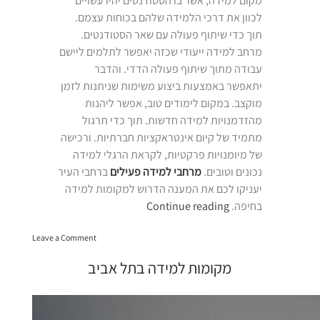
מקום למידה, אשר בו הסטודנטים יהיו עשויים
לכוון את דרכי הלמידה שלהם בכוחות עצמם.
תוך כדי שיתוף פעולה עם שאר הסטודנטים.
מרחב למידה ייעודי שכזה יאפשר לתלמים ליישם
עבודה מתוך שיתוף פעולה הדדי. והדבר
יתאפשר באמצעות ביצוע משימות שניתנות לזמן
מוקצב. במקום לימודים טוב, אפשר ליהנות
מהזדמנויות למידה חדשות. תוך כדי תרגול
מתמיד של קיום אינטראקציות חברתיות. ורכישה
של מיומנויות פרקטיות, לקראת הרגלי למידה
נכונים וטובים.
מרחבי למידה פעילים
ברחבי העיר
יעניקו לכם את המענה הדרוש למקומות למידה
“מקומות
בחיפה.
Continue reading
למידה
on
בחיפה”
Leave a Comment
מקומות
למידה
מקומות למידה בתל אביב
בחיפה