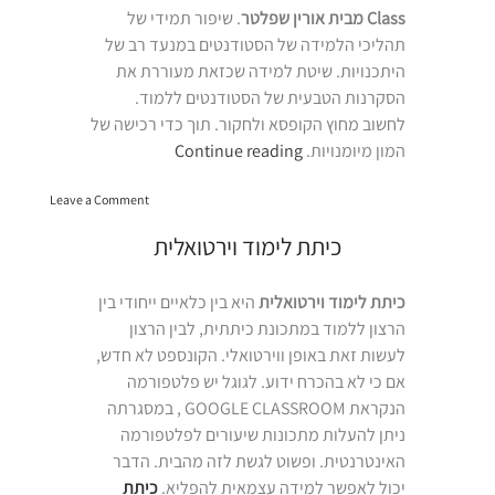
Class מבית אורין שפלטר
. שיפור תמידי של
תהליכי הלמידה של הסטודנטים במנעד רב של
היתכנויות. שיטת למידה שכזאת מעוררת את
הסקרנות הטבעית של הסטודנטים ללמוד.
לחשוב מחוץ הקופסא ולחקור. תוך כדי רכישה של
“מרחבי
המון מיומנויות.
Continue reading
למידה
on
לסטודנטים
Leave a Comment
מרחבי
בתל
למידה
כיתת לימוד וירטואלית
אביב”
לסטודנטים
בתל
אביב
כיתת לימוד וירטואלית
היא בין כלאיים ייחודי בין
הרצון ללמוד במתכונת כיתתית, לבין הרצון
לעשות זאת באופן ווירטואלי. הקונספט לא חדש,
אם כי לא בהכרח ידוע. לגוגל יש פלטפורמה
הנקראת GOOGLE CLASSROOM , במסגרתה
ניתן להעלות מתכונות שיעורים לפלטפורמה
האינטרנטית. ופשוט לגשת לזה מהבית. הדבר
יכול לאפשר למידה עצמאית להפליא.
כיתת