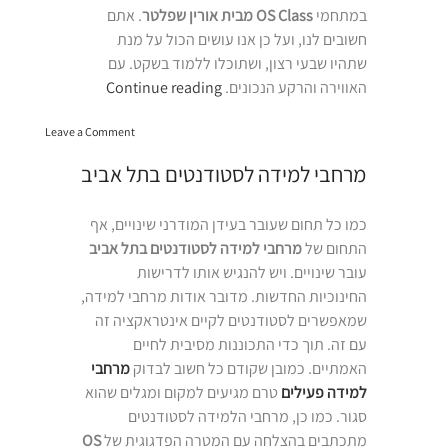
במתחמי
OS Class מבית אורין שפלטר
. אתם
חשובים לנו, ועל כן אנו עושים הכול על מנת
שתהיו שבעי רצון, ושתוכלו ללמוד בשקט. עם
“מרחבי
האווירה והרקע הנכונים.
Continue reading
למידה”
on
Leave a Comment
מרחבי
למידה
מרחבי למידה לסטודנטים בתל אביב
כמו כל תחום שעובר בעידן המודרני שינויים, אף
התחום של
מרחבי למידה לסטודנטים בתל אביב
עובר שינויים. ויש להנגיש אותו לדרישות
החינוכיות החדשות. מדובר אודות מרחבי למידה,
שמאפשרים לסטודנטים לקיים אינטראקציה זה
עם זה. תוך כדי התכוננות מסיבית לחיים
האמתיים. כמובן שקודם כל חשוב לבדוק
מרחבי
למידה פעילים
טרם מגיעים למקום ומגלים שהוא
סגור. כמו כן, מרחבי הלמידה לסטודנטים
מתכתבים בהצלחה עם המטרה הפדגוגית של
OS