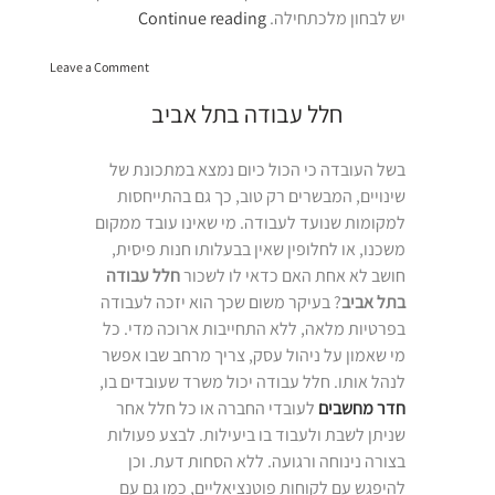
“השכרת
יש לבחון מלכתחילה.
Continue reading
כיתה
on
בתל
Leave a Comment
השכרת
אביב”
כיתה
חלל עבודה בתל אביב
בתל
אביב
בשל העובדה כי הכול כיום נמצא במתכונת של
שינויים, המבשרים רק טוב, כך גם בהתייחסות
למקומות שנועד לעבודה. מי שאינו עובד ממקום
משכנו, או לחלופין שאין בבעלותו חנות פיסית,
חושב לא אחת האם כדאי לו לשכור
חלל עבודה
בתל אביב
? בעיקר משום שכך הוא יזכה לעבודה
בפרטיות מלאה, ללא התחייבות ארוכה מדי. כל
מי שאמון על ניהול עסק, צריך מרחב שבו אפשר
לנהל אותו. חלל עבודה יכול משרד שעובדים בו,
חדר מחשבים
לעובדי החברה או כל חלל אחר
שניתן לשבת ולעבוד בו ביעילות. לבצע פעולות
בצורה נינוחה ורגועה. ללא הסחות דעת. וכן
להיפגש עם לקוחות פוטנציאליים, כמו גם עם