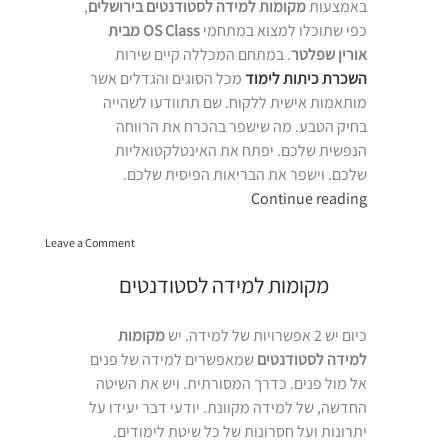
באמצעות
מקומות למידה לסטודנטים בירושלים
,
כפי שתוכלו למצוא במתחמי
OS Class מבית
אורין שפלטר
. במתחם המכללה קיים שירות
השכרת כיתות לימוד
מכל הסוגים והגדלים אשר
מותאמות אישית ללקוח. שם תתוודעו לשהייה
בחיק הטבע. מה שישפר בהכרח את הרווחה
הנפשית שלכם. יפתח את האינטלקטואליות
שלכם. וישפר את הבריאות הפיסית שלכם.
“מקומות
Continue reading
למידה
on
לסטודנטים
Leave a Comment
מקומות
בירושלים”
למידה
מקומות למידה לסטודנטים
לסטודנטים
בירושלים
כיום יש 2 אפשרויות של למידה. יש
מקומות
למידה לסטודנטים
שמאפשרים למידה של פנים
אל מול פנים. כדרך המסורתית. ויש את השיטה
החדשה, של למידה מקוונת. יודעי דבר יעידו על
יתרונות ועל חסרונות של כל שיטת לימודים.