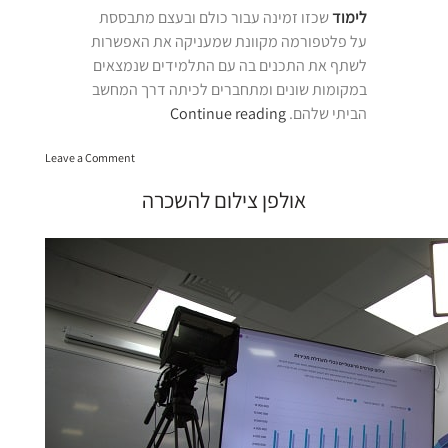
לימוד
שכזו זמינה עבור כולם ובעצם מתבססת
על פלטפורמה מקוונת שמעניקה את האפשרות
לשתף את התכנים בה עם התלמידים שנמצאים
במקומות שונים ומתחברים לכיתה דרך המחשב
“כיתת
הביתי שלהם.
Continue reading
לימוד
on
וירטואלית”
Leave a Comment
כיתת
לימוד
אולפן צילום להשכרה
וירטואלית