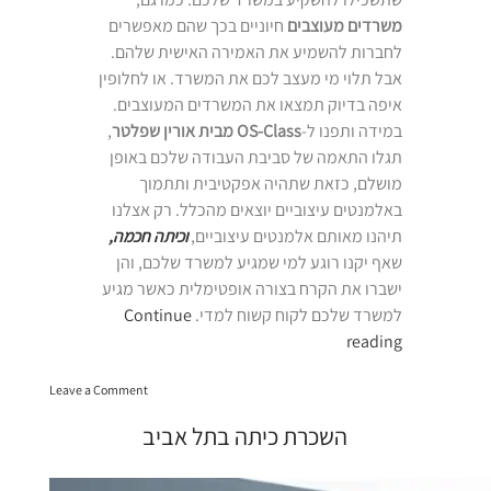
משרדים מעוצבים
חיוניים בכך שהם מאפשרים
לחברות להשמיע את האמירה האישית שלהם.
אבל תלוי מי מעצב לכם את המשרד. או לחלופין
איפה בדיוק תמצאו את המשרדים המעוצבים.
במידה ותפנו ל-
OS-Class מבית אורין שפלטר
,
תגלו התאמה של סביבת העבודה שלכם באופן
מושלם, כזאת שתהיה אפקטיבית ותתמוך
באלמנטים עיצוביים יוצאים מהכלל. רק אצלנו
תיהנו מאותם אלמנטים עיצוביים,
וכיתה חכמה,
שאף יקנו רוגע למי שמגיע למשרד שלכם, והן
ישברו את הקרח בצורה אופטימלית כאשר מגיע
למשרד שלכם לקוח קשוח למדי.
Continue
“משרדים
reading
מעוצבים”
on
Leave a Comment
משרדים
מעוצבים
השכרת כיתה בתל אביב