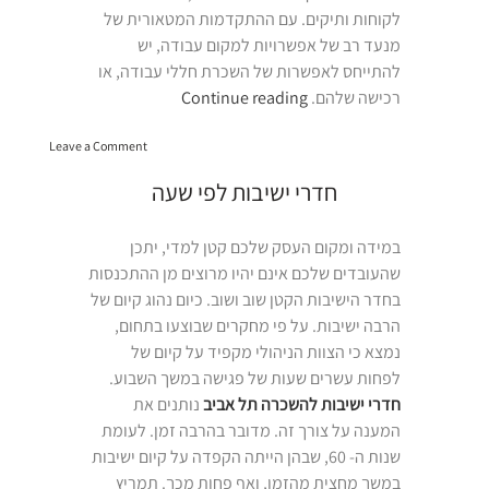
לקוחות ותיקים. עם ההתקדמות המטאורית של
מנעד רב של אפשרויות למקום עבודה, יש
להתייחס לאפשרות של השכרת חללי עבודה, או
“חלל
רכישה שלהם.
Continue reading
עבודה
on
בתל
Leave a Comment
חלל
אביב”
עבודה
חדרי ישיבות לפי שעה
בתל
אביב
במידה ומקום העסק שלכם קטן למדי, יתכן
שהעובדים שלכם אינם יהיו מרוצים מן ההתכנסות
בחדר הישיבות הקטן שוב ושוב. כיום נהוג קיום של
הרבה ישיבות. על פי מחקרים שבוצעו בתחום,
נמצא כי הצוות הניהולי מקפיד על קיום של
לפחות עשרים שעות של פגישה במשך השבוע.
חדרי ישיבות להשכרה תל אביב
נותנים את
המענה על צורך זה. מדובר בהרבה זמן. לעומת
שנות ה- 60, שבהן הייתה הקפדה על קיום ישיבות
במשך מחצית מהזמן, ואף פחות מכך. תמריץ