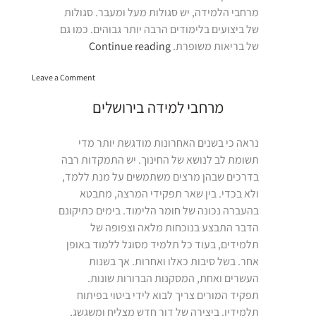
מרחבי הלמידה, יש סגולות מעל ומעבר. סגולות
של ביצועים בלימודים הרבה יותר גבוהים. כמו גם
“המודל
של בריאות משופרת.
Continue reading
של
on
מרחבי
Leave a Comment
המודל
למידה”
של
מרחבי למידה בירושלים
מרחבי
למידה
נראה כי בשנים האחרונות מודגשת יותר מדי
תשומת לב לנושא של החינוך. יש התמקדות רבה
בדרכים שבהן מרצים משתמשים על מנת ללמד,
ולא בכדי. בין שאר תפקידי המרצה, מתבטא
בהעברה נכונה של חומר הלימוד. בימים כתיקונם
הדבר התבצע בנוכחות מלאה וצפופה של
תלמידים, בעוד כל תלמיד מסוגל ללמוד באופן
אחר. בשל סיבות כאלו ואחרות. אך בשנות
העשרים ואחת, המסקנות הברורות שונות.
תפקיד המורים צריך לבוא לידי ביטוי בפיתוח
תלמידיו. ביצירה של דור חדש מצליח ומשגשג,