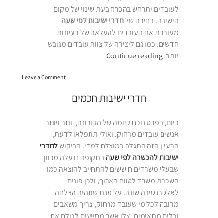
לעובדים יתרחש בהכרח בעת שינוי של מקום
הישיבה. בחירה של
חדרי ישיבות לפי שעה
מעוררת את העובדים להעלאה של רעיונות
חדשים. כמו גם ליצירה של צוות עובדים מגובש
“חדרי
יותר.
Continue reading
ישיבות
on
לפי
Leave a Comment
חדרי
שעה”
ישיבות
חדרי ישיבות חכמים
לפי
שעה
כיום, בפרט נוכח קיומה של הקורונה, יותר ויותר
אנשים עובדים מרחוק. ואולי תתפלאו לדעת,
הרעיון הזה התגלה כמוצלח למדי. הביקוש
לחדרי
ישיבות להכשרה לפי שעה
בתקופה זו עלה מכוון
שבעלי משרדים חוששים להתחייב להוצאה כמו
השכרת משרד לטווח הארוך, ולכן פונים
לאלטרנטיבה שונה. על מנת שתהיה הצלחה
מרובה לכל מי שעובד מרחוק, צריך משאבים
וכלים מתאימים. אלו אשר מסייעים לכולם את