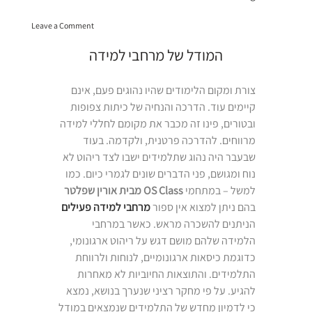
למידה
on
לסטודנטים
Leave a Comment
מרחבי
בירושלים”
למידה
המודל של מרחבי למידה
לסטודנטים
בירושלים
צורת ומקום הלימודים שהיו נהוגים פעם, אינם
קיימים עוד. הדרכה והנחיה של כיתות צפופות
ובטורים, פינו זה מכבר את מקומם לחללי למידה
מרווחים. להדרכה פרטנית, ולקדמה. בעוד
שבעבר היה נהוג שתלמידים ישבו לצד ריהוט לא
נוח ומגושם, פני הדברים שונים לגמרי כיום. כמו
למשל – במתחמי
OS Class מבית אורין שפלטר
בהם ניתן למצוא אין ספור
מרחבי למידה פעילים
הניתנים להשכרה מראש
. כאשר במרחבי
הלמידה שלהם מושם דגש על ריהוט ארגונומי,
כדוגמת כיסאות ארגונומיים, לנוחות ולרווחת
התלמידים. והתוצאות החיוביות לא מאחרות
להגיע. על פי מחקר רציני שנערך בנושא, נמצא
כי לדמיון מחדש של התלמידים שנמצאים במודל