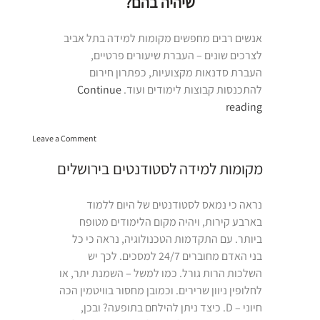
שיהיה בהם?
אנשים רבים מחפשים מקומות למידה בתל אביב
לצרכים שונים – העברת שיעורים פרטיים,
העברת סדנאות מקצועיות, כפתרון חירום
להתכנסות קבוצות לימודים ועוד.
Continue
“מקומות
reading
למידה
on
בתל
Leave a Comment
מקומות
אביב”
למידה
מקומות למידה לסטודנטים בירושלים
בתל
אביב
נראה כי נמאס לסטודנטים של היום ללמוד
בארבע קירות, ויהיה מקום הלימודים מטופח
ביותר. עם התקדמות הטכנולוגיה, נראה כי כל
בני האדם מחוברים 24/7 למסכים. לכך יש
השלכות הרות גורל. כמו למשל – השמנת יתר, או
לחלופין ניוון שרירים. וכמובן מחסור בוויטמין הכה
חיוני – D. כיצד ניתן להילחם בתופעה? ובכן,