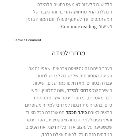
חלל שיכול לעזור לא מעט בחווית הלמידה
הכוללת. החל מתחושה הריכוז וההקשבה של
המשתתפים ועד לשיתוף פעולה עם המורה בזמן
“מרחבי
השיעור.
Continue reading
למידה
on
כיתתיים”
Leave a Comment
מרחבי
למידה
מרחבי למידה
כיתתיים
בעבר הייתה נהוגה שיטה ארכאית, שאפיינה את
השיטה המסורתית של ישיבה לצד שולחנות
עבודה בטורים. מאז חלפו כמה שנים, ושיטות
הישיבה של
מרחבי למידה
, שונו לחלוטין. יודעי
דבר מאמינים, כי הפרדיגמה אשר מתפתחת
כיום, בהכרח מתורגמת למרחבי למידה משופרים
הבאים בצורת
כיתה חכמה
המאובזרת בכל הציוד
והאמצעים ללמידה נוחה ואפקטיבית. הפרדיגמה
שמשפיעה על עיצוב אדריכלי חדשני. את העיצוב
המדהים הזה תוכלו לראות אצלנו בלבד,