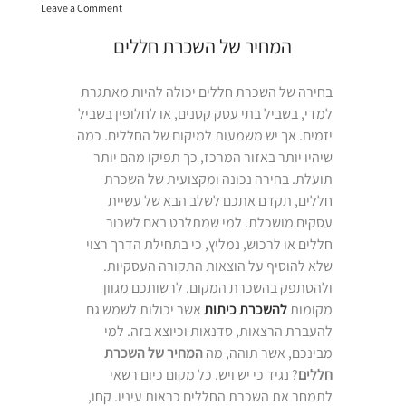
on
במרכז”
Leave a Comment
השכרת
כיתה
המחיר של השכרת חללים
במרכז
בחירה של השכרת חללים יכולה להיות מאתגרת
למדי, בשביל בתי עסק קטנים, או לחלופין בשביל
יזמים. אך יש משמעות למיקום של החללים. כמה
שיהיו יותר באזור המרכז, כך תפיקו מהם יותר
תועלת. בחירה נכונה ומקצועית של השכרת
חללים, תקדם אתכם לשלב הבא של עשיית
עסקים מושכלת. למי שמתלבט באם לשכור
חללים או לרכוש, נמליץ, כי בתחילת הדרך רצוי
שלא להוסיף על הוצאות התקורה העסקיות.
ולהסתפק בהשכרת המקום. לרשותכם מגוון
מקומות
להשכרת כיתות
אשר יכולות לשמש גם
להעברת הרצאות, סדנאות וכיוצא בזה. למי
מבינכם, אשר תוהה, מה
המחיר של השכרת
חללים
? נגיד כי יש ויש. כל מקום כיום רשאי
לתמחר את השכרת החללים כראות עיניו. קחו,