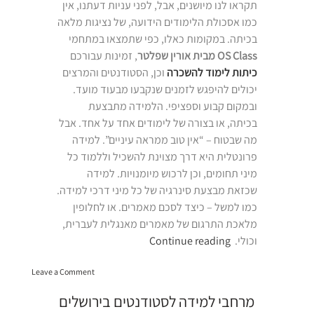
תקראו לנו מיושנים, אבל, לפני עניות דעתנו, אין
כמו אסכולת הלימודים הידועה, של נציגות מלאה
בכיתה. במקומות כאלו, כפי שתמצאו במתחמי
OS Class מבית אורין שפלטר
, זמינות עבורכם
כיתות לימוד להשכרה
וכן, הסטודנטים והמרצים
יכולים להיפגש לזמנים שנקבעו מבעוד מועד.
ובמקום קבוע וספציפי. הלמידה מתבצעת
בכיתה, או בצורה של לימודים אחד על אחד. אבל
מה שבטוח – “אין טוב ממראה עיניים”. למידה
פרונטלית היא דרך מצוינת להשכיל וללמוד כל
מיני תחומים, וכן לרכוש מיומנויות. למידה
שכזאת מבצעת סינרגיה של כל מיני דרכי למידה.
כמו למשל – כיצד לסכם מאמרים. או לחלופין
מלאכת התרגום של מאמרים מאנגלית לעברית,
“מקומות
וכולי.
Continue reading
למידה
on
לסטודנטים”
Leave a Comment
מקומות
למידה
מרחבי למידה לסטודנטים בירושלים
לסטודנטים