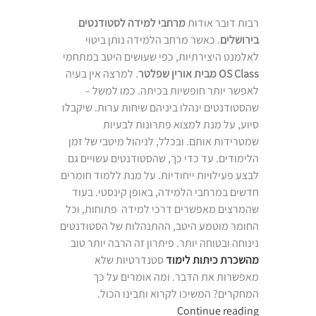
רבות דובר אודות
מרחבי למידה לסטודנטים
בירושלים
. כאשר מרחב הלמידה נותן ביטוי
לאלמנט היצירתיות, כפי שעושים היטב במתחמי
OS Class מבית אורין שפלטר
. למרצה אין בעיה
לאפשר יותר חופשיות בכיתה. כמו למשל –
שהסטודנטים ינהלו ביניהם שיחות ערות. שיקבלו
סיוע, על מנת למצוא פתרונות לבעיות
שמטרידות אותם. ובכלל, לניהול מיטבי של זמן
הלימודים. עד כדי כך, שהסטודנטים עשויים גם
לבצע פעילויות ייחודיות. על מנת ללמוד חומרים
חדשים במרחבי הלמידה, באופן קינסטי. בעוד
שהמרצים מאפשרים דרכי למידה פתוחות, וכל
החומר מוטמע היטב, ההתנהלות של הסטודנטים
נינוחה ובטוחה יותר. פיתרון זה הרבה יותר טוב
מהשכרת כיתות לימוד
סטנדרטיות שלא
מאפשרות את הדבר. ומה אומרים על כך
המחקרים? המשיכו לקרוא ותבינו הכול.
“מרחבי
Continue reading