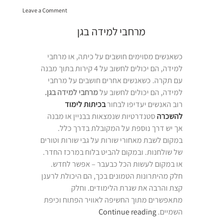
on
כיתתי
Leave a Comment
מרחב
וחוץ
למידה
מרחבי למידה בגן
כיתתי”
כיתתי
וחוץ
כיתתי
כשאנשים מסוימים חושבים על כיתה, או מרחבי
למידה, הם יכולים לחשוב על 4 קירות בתוך מבנה
עם תקרה. כשאנשים אחרים חושבים על מרחבי
למידה, הם יכולים לחשוב על
מרחבי למידה בגן.
רוב האנשים יעדיפו לבחור
בכיתות לימוד
להשכרה
סטנדרטיות שנמצאות בבניין או מבנה
אך יש דרך נוספת על המקובלת בדרך כלל.
במקום לשבת מאחורי שורות על גבי שורות וטורים
של שולחנות. ובמקום להביט בלוח במרכז החדר.
או במקום לעשות הכל כבעבר – אפשר לחדש.
חלק מהיתרונות הטמונים בכך, הם היכולת לרענן
קצת והרבה את שגרת הלימודים. וחלק
מתאפשרים מתוך החשיפה לאוויר הפתוח וכיפת
“מרחבי
השמיים.
Continue reading