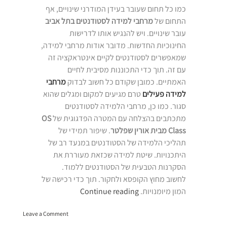
כמו כל תחום שעובר בעידן המודרני שינויים, אף
התחום של
מרחבי למידה לסטודנטים בתל אביב
עובר שינויים. ויש להנגיש אותו לדרישות
החינוכיות החדשות. מדובר אודות מרחבי למידה,
שמאפשרים לסטודנטים לקיים אינטראקציה זה
עם זה. תוך כדי התכוננות מסיבית לחיים
האמתיים. כמובן שקודם כל חשוב לבדוק
מרחבי
למידה פעילים
טרם מגיעים למקום ומגלים שהוא
סגור. כמו כן, מרחבי הלמידה לסטודנטים
מתכתבים בהצלחה עם המטרה הפדגוגית של
OS
Class מבית אורין שפלטר
. שיפור תמידי של
תהליכי הלמידה של הסטודנטים במנעד רב של
היתכנויות. שיטת למידה שכזאת מעוררת את
הסקרנות הטבעית של הסטודנטים ללמוד.
לחשוב מחוץ הקופסא ולחקור. תוך כדי רכישה של
“מרחבי
המון מיומנויות.
Continue reading
למידה
on
לסטודנטים
Leave a Comment
מרחבי