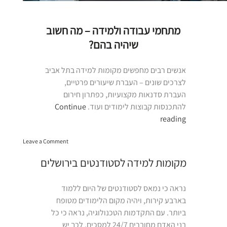
מתחמי עבודה ולמידה – מה חשוב
שיהיה בהם?
אנשים רבים מחפשים מקומות למידה בתל אביב
לצרכים שונים – העברת שיעורים פרטיים,
העברת סדנאות מקצועיות, כפתרון חירום
להתכנסות קבוצות לימודים ועוד.
Continue
“מקומות
reading
למידה
on
בתל
Leave a Comment
מקומות
אביב”
למידה
מקומות למידה לסטודנטים בירושלים
בתל
אביב
נראה כי נמאס לסטודנטים של היום ללמוד
בארבע קירות, ויהיה מקום הלימודים מטופח
ביותר. עם התקדמות הטכנולוגיה, נראה כי כל
בני האדם מחוברים 24/7 למסכים. לכך יש