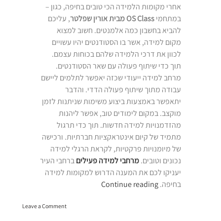
אחרי מקומות הלמידה הכי טובים בחיפה, כגון –
במתחמי
OS Class מבית אורין שפלטר
, עליכם
להביא בחשבון כמה אלמנטים. חשוב למצוא
מקום למידה, אשר בו הסטודנטים יהיו עשויים
לכוון את דרכי הלמידה שלהם בכוחות עצמם.
תוך כדי שיתוף פעולה עם שאר הסטודנטים.
מרחב למידה ייעודי שכזה יאפשר לתלמים ליישם
עבודה מתוך שיתוף פעולה הדדי. והדבר
יתאפשר באמצעות ביצוע משימות שניתנות לזמן
מוקצב. במקום לימודים טוב, אפשר ליהנות
מהזדמנויות למידה חדשות. תוך כדי תרגול
מתמיד של קיום אינטראקציות חברתיות. ורכישה
של מיומנויות פרקטיות, לקראת הרגלי למידה
נכונים וטובים.
מרחבי למידה פעילים
ברחבי העיר
יעניקו לכם את המענה הדרוש למקומות למידה
“מקומות
בחיפה.
Continue reading
למידה
on
בחיפה”
Leave a Comment
מקומות