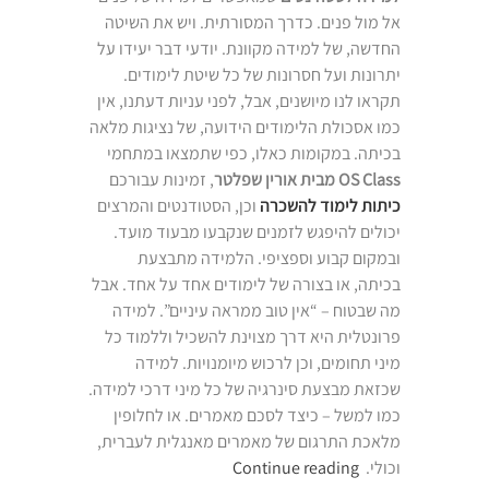
אל מול פנים. כדרך המסורתית. ויש את השיטה
החדשה, של למידה מקוונת. יודעי דבר יעידו על
יתרונות ועל חסרונות של כל שיטת לימודים.
תקראו לנו מיושנים, אבל, לפני עניות דעתנו, אין
כמו אסכולת הלימודים הידועה, של נציגות מלאה
בכיתה. במקומות כאלו, כפי שתמצאו במתחמי
OS Class מבית אורין שפלטר
, זמינות עבורכם
כיתות לימוד להשכרה
וכן, הסטודנטים והמרצים
יכולים להיפגש לזמנים שנקבעו מבעוד מועד.
ובמקום קבוע וספציפי. הלמידה מתבצעת
בכיתה, או בצורה של לימודים אחד על אחד. אבל
מה שבטוח – “אין טוב ממראה עיניים”. למידה
פרונטלית היא דרך מצוינת להשכיל וללמוד כל
מיני תחומים, וכן לרכוש מיומנויות. למידה
שכזאת מבצעת סינרגיה של כל מיני דרכי למידה.
כמו למשל – כיצד לסכם מאמרים. או לחלופין
מלאכת התרגום של מאמרים מאנגלית לעברית,
“מקומות
וכולי.
Continue reading