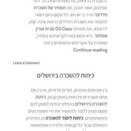
להעברת הרצאות, סדנאות וכיוצא בזה. למי
מבינכם, אשר תוהה, מה
המחיר של השכרת
חללים
? נגיד כי יש ויש. כל מקום כיום רשאי
לתמחר את השכרת החללים כראות עיניו. קחו,
לדוגמא, את מתחמי
OS Class מבית אורין
שפלטר
. היא ממש באה לקראתכם במחיר,
ושומרת על תעריפים סימפטיים ביותר.
“המחיר
Continue reading
של
on
השכרת
Leave a Comment
המחיר
חללים”
של
כיתות להשכרה בירושלים
השכרת
חללים
בין אם אתם אומנים, מורים פרטיים, או בין אם
אתם מעבירים סדנאות באופן קבוע,
כיתות
להשכרה בירושלים
בהחלט יכולות לספק לכם
מקום מצוין ללמד ולהעשיר את חיי הסטודנטים
והמשתתפים.
כיתות לימוד להשכרה
הן הפיתרון
המושלם עבור כל קבוצות הלמידה שמחפשות