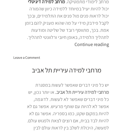
מרחב לימודי מתמטיקה.
מרחב למידה דיגיטלי
יכול להיות יעיל במיוחד ללמידה כיוון שהמורה
יכול לראות פנים מול פנים את התלמידים, ובכך
לקבל פידבק מידי על מה שהוא מעניק להם בזמן
אמת. בכך, מתווסף רובד של שליטה ומודעות
לתהליך הלמידה, באופן חיובי ורלוונטי לתהליך.
“מרחב
Continue reading
לימודי
on
מתמטיקה”
Leave a Comment
מרחב
לימודי
מרחבי למידה עיריית תל אביב
מתמטיקה
יש כל מיני דברים שאפשר לעשות במסגרת
מרחבי למידה עיריית תל אביב.
או יותר נכון, יש
כל מיני דברים שאפשר לא לעשות. לדוגמה,
אפשר לא להיות עם שותף מרעיש. אפשר גם לא
להיות במקום שקט, כמו בספריה. אפשר גם לא
להיות לבד בבית, אם רוצים לצאת ולפגוש עולם.
למעשה, היכולת לשלב בין לראות עולם לבין