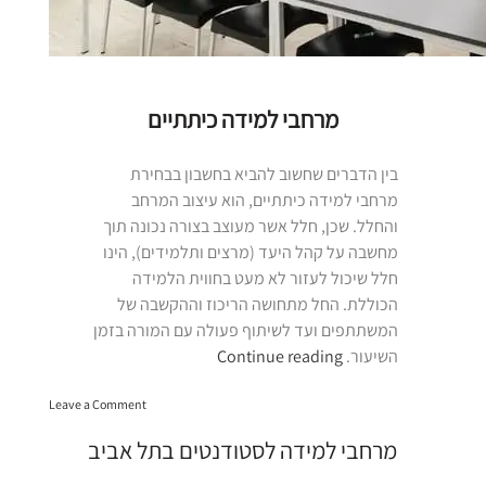
מרחבי למידה כיתתיים
בין הדברים שחשוב להביא בחשבון בבחירת
מרחבי למידה כיתתיים, הוא עיצוב המרחב
והחלל. שכן, חלל אשר מעוצב בצורה נכונה תוך
מחשבה על קהל היעד (מרצים ותלמידים), הינו
חלל שיכול לעזור לא מעט בחווית הלמידה
הכוללת. החל מתחושה הריכוז וההקשבה של
המשתתפים ועד לשיתוף פעולה עם המורה בזמן
“מרחבי
השיעור.
Continue reading
למידה
on
כיתתיים”
Leave a Comment
מרחבי
למידה
מרחבי למידה לסטודנטים בתל אביב
כיתתיים