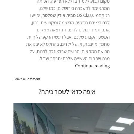
מקום קבוע ללמוד בו ללא הפרעה. הכיתה
המתאימה להשכרה בירושלים, כמו שלנו,
במתחמי
OS Class מבית אורין שפלטר
, יסייעו
לכם ביצירת תדמית מרשימה ומקצועית. נכון,
אתם תמיד יכולים להעביר הרצאה ממקום
המשכן הקבוע שלכם. אבל רעשי הרקע של חיית
מחמד מייבבת, או של ילדים, בהחלט לא יבנו את
הרושם המתאים. הרושם שברצונכם לבנות, על
מנת שתחום העשייה שלכם יתרחב ויגדל.
“כיתות
Continue reading
להשכרה
on
בירושלים”
Leave a Comment
כיתות
להשכרה
איפה כדאי לשכור כיתה?
בירושלים