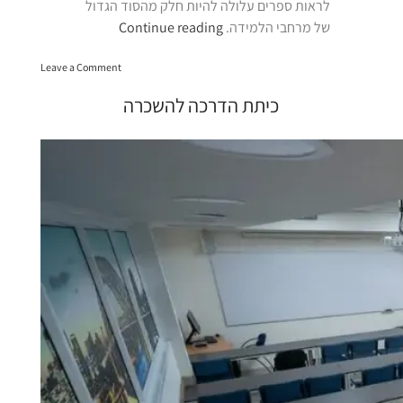
לראות ספרים עלולה להיות חלק מהסוד הגדול
“מרחבי
של מרחבי הלמידה.
Continue reading
למידה
on
עיריית
Leave a Comment
מרחבי
תל
למידה
כיתת הדרכה להשכרה
אביב”
עיריית
תל
אביב