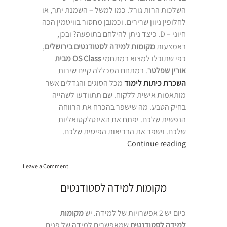
השלכות הרות גורל. כמו למשל – השמנת יתר, או
לחלופין ניוון שרירים. וכמובן מחסור בוויטמין הכה
חיוני – D. כיצד ניתן להילחם בתופעה? ובכן,
באמצעות
מקומות למידה לסטודנטים בירושלים
,
כפי שתוכלו למצוא במתחמי
OS Class מבית
אורין שפלטר
. במתחם המכללה קיים שירות
השכרת כיתות לימוד
מכל הסוגים והגדלים אשר
מותאמות אישית ללקוח. שם תתוודעו לשהייה
בחיק הטבע. מה שישפר בהכרח את הרווחה
הנפשית שלכם. יפתח את האינטלקטואליות
שלכם. וישפר את הבריאות הפיסית שלכם.
“מקומות
Continue reading
למידה
on
לסטודנטים
Leave a Comment
מקומות
בירושלים”
למידה
מקומות למידה לסטודנטים
לסטודנטים
בירושלים
כיום יש 2 אפשרויות של למידה. יש
מקומות
למידה לסטודנטים
שמאפשרים למידה של פנים