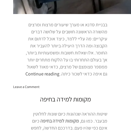
בבניית סדנא או מערך שיעורים מרצות ומרצים
מהשורה הראשונה חושבים על שלושה דברים
עיקריים: מה עליי ללמד, כיצד אוכל לרתום את
הקבוצה ומה הדרך היעילה ביותר להעביר את
החומר. אלו שאלות חשובות ומשמעותיות ביותר,
אך בעולם התחרותי בו על הלקוח מתחרים יותר
ממספר מצומצם של מרצים, כדאי מאוד לשאול
“איפה
גם איפה כדאי לשכור כיתה.
Continue reading
כדאי
on
לשכור
Leave a Comment
איפה
כיתה?”
כדאי
מקומות למידה בחיפה
לשכור
כיתה?
שיטות ההוראה שנהוגות כיום שונות לחלוטין
מבעבר. כמו גם,
מקומות למידה בחיפה
כיום
אינם כפי שהיו פעם. בדרככם החדשה, לחפש