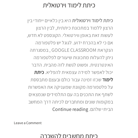
בתל
למידה
כיתת לימוד וירטואלית
אביב”
לסטודנטים
בתל
אביב
כיתת לימוד וירטואלית
היא בין כלאיים ייחודי בין
הרצון ללמוד במתכונת כיתתית, לבין הרצון
לעשות זאת באופן ווירטואלי. הקונספט לא חדש,
אם כי לא בהכרח ידוע. לגוגל יש פלטפורמה
הנקראת GOOGLE CLASSROOM , במסגרתה
ניתן להעלות מתכונות שיעורים לפלטפורמה
האינטרנטית. ופשוט לגשת לזה מהבית. הדבר
יכול לאפשר למידה עצמאית להפליא.
כיתת
לימוד
שכזו זמינה עבור כולם ובעצם מתבססת
על פלטפורמה מקוונת שמעניקה את האפשרות
לשתף את התכנים בה עם התלמידים שנמצאים
במקומות שונים ומתחברים לכיתה דרך המחשב
“כיתת
הביתי שלהם.
Continue reading
לימוד
on
וירטואלית”
Leave a Comment
כיתת
לימוד
כיתת מחשבים להשכרה