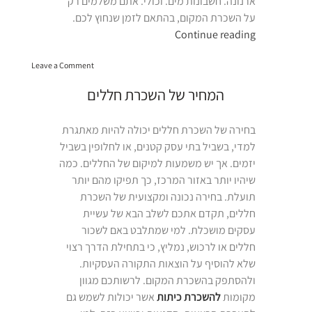
ארנונה. חשבונות מים. וכולי. אתם משלמים רק
על השכרת המקום, בהתאם לזמן שנחוץ לכם.
“השכרת
Continue reading
כיתה
on
במרכז”
Leave a Comment
השכרת
כיתה
המחיר של השכרת חללים
במרכז
בחירה של השכרת חללים יכולה להיות מאתגרת
למדי, בשביל בתי עסק קטנים, או לחלופין בשביל
יזמים. אך יש משמעות למיקום של החללים. כמה
שיהיו יותר באזור המרכז, כך תפיקו מהם יותר
תועלת. בחירה נכונה ומקצועית של השכרת
חללים, תקדם אתכם לשלב הבא של עשיית
עסקים מושכלת. למי שמתלבט באם לשכור
חללים או לרכוש, נמליץ, כי בתחילת הדרך רצוי
שלא להוסיף על הוצאות התקורה העסקיות.
ולהסתפק בהשכרת המקום. לרשותכם מגוון
מקומות
להשכרת כיתות
אשר יכולות לשמש גם