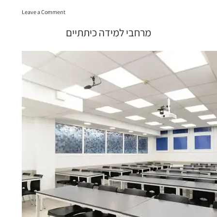
למידה
on
לסטודנטים”
Leave a Comment
מקומות
למידה
מרחבי למידה כיתתיים
לסטודנטים