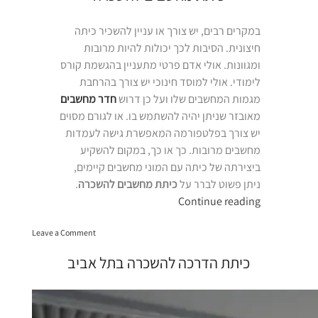
וירטואלית
במקרים רבים, יש צורך או עניין להשכיר כיתה
חיצונית. הסיבות לכך יכולות להיות מרובות
ומגוונות. אולי אדם פרטי מתעניין בהגשמת קורס
לימודי. אולי למוסד חינוכי יש צורך בהרחבת
מגמות המחשבים שלו ועל כן דרוש
חדר מחשבים
מאובזר שניתן יהיה להשתמש בו. או לגורם מסוים
יש צורך בפלטפורמה המאפשרת גישה לעמדות
מחשבים מרובות. כך או כך, במקום להשקיע
ביצירתה של כיתה עם המוני מחשבים קיימים,
ניתן פשוט לברר על
כיתת מחשבים להשכרה
.
“כיתת
Continue reading
מחשבים
on
להשכרה”
Leave a Comment
כיתת
מחשבים
כיתת הדרכה להשכרה בתל אביב
להשכרה