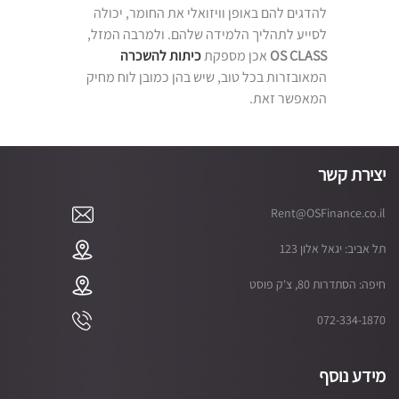
להדגים להם באופן וויזואלי את החומר, יכולה
לסייע לתהליך הלמידה שלהם. ולמרבה המזל,
OS CLASS
אכן מספקת
כיתות להשכרה
המאובזרות בכל טוב, שיש בהן כמובן לוח מחיק
המאפשר זאת.
יצירת קשר
Rent@OSFinance.co.il
תל אביב: יגאל אלון 123
חיפה: הסתדרות 80, צ'ק פוסט
072-334-1870
מידע נוסף