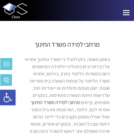
Toggle
navigation
מרחבי למידה משרד החינוך
באופן פשטני, ניתן להגיד כי משרד החינוך אחראי
על רבדים רבים בתהליכי הלמידה המיושמים
כיום במוסדות הלימוד בארץ. ביניהם, אחראי
משרד הלימוד על מגמות העשרה בית ספריות
שונות. ישנן מגמות מיוחדות או ייעודיות יותר,
Open toolbar
שדרושות כיתות העשרה מתאימות. במקרים
מסוימים, קיימים
מרחבי למידה משרד החינוך
אחראי להם. כלומר, הוא מנחה את בית הספר
ואולי אפילו מספק תקציבים כדי לייצר מרחב
כיתתי עם כל האבזור. ובמקרים אחרים, אפשר
שיהיה משתלם יותר דווקא להשכיר כיתה שכזו