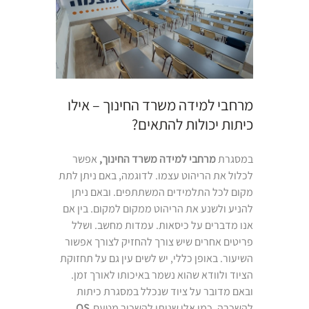
מרחבי למידה משרד החינוך – אילו
כיתות יכולות להתאים?
במסגרת
מרחבי למידה משרד החינוך,
אפשר
לכלול את הריהוט עצמו. לדוגמה, באם ניתן לתת
מקום לכל התלמידים המשתתפים. ובאם ניתן
להניע ולשנע את הריהוט ממקום למקום. בין אם
אנו מדברים על כיסאות. עמדות מחשב. ושלל
פריטים אחרים שיש צורך להחזיק לצורך אפשור
השיעור. באופן כללי, יש לשים עין גם על תחזוקת
הציוד ולוודא שהוא נשמר באיכותו לאורך זמן.
ובאם מדובר על ציוד שנכלל במסגרת כיתות
להשכרה, כמו אלו שניתן להשכיר מטעם
OS