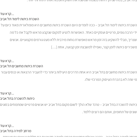
קרא עוד...
השכרת כיתות לימוד תל אביב
השכרת כיתות לימוד תל אביב – ככה לומדים היום השכרת כיתות מחשבים היא פופולארית מאוד כיום על
ידי הרבה גופים, פרטיים ועסקיים כאחד. האפשרות להגיע למקום שנקבע מראש ולקבל את כל מה
שצריך, מבלי להשקיע בזה זמן מראש מאפשרת נוחות מירבית ללא מעט גורמים מקצועיים. אנשים
משכירים כיתות לזמן קצר, ואפילו למשבצת זמן קבועה, אחת […]
קרא עוד...
השכרת כיתות מחשבים תל אביב
השכרת כיתות מחשבים בתל אביב היא אחת הדרכים היעילות ביותר כדי להעביר הרצאות או כנסים עבור
מי שזה לא בהכרח העיסוק המרכזי שלו.
קרא עוד...
כיתות להשכרה בתל אביב
כיתות להשכרה בתל אביב – טרנד שלא הולך לשום מקום בתל אביב יש אנשים פרטיים שמתמחים בסוגים
שונים של תחומים, אותם הם רוצים ללמד.
קרא עוד...
מרחב למידה בתל אביב
מרחב למידה בתל אביב – הדבר שכולם מחפשים מרחבי למידה חדשניים הם חללים נגישים עם מעטפת