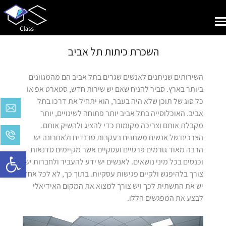
Toggle
navigation
השכרת כיתות תל אביב
השירותים שניתנים לאנשים שגרים בתל אביב הם מהמגוונים
ביותר בארץ. סביר להניח שאם יש שירות חדש, סטארט אפ או
כל סוג של תוכן שלא היה בעבר, הוא יתחיל את דרכו בתל
אביב. האוכלוסייה בתל אביב יותר פתוחה לשינויים, יותר
מקבלת אותם וצריכה מקומות כדי להציג ולהשיק אותם.
הצרכים של אנשים משתנים בעקבות טרנדים ולאחרונה יש
הרבה מאוד גורמים פרטיים ועסקיים אשר מקיימים סדנאות
Open toolbar
וכנסים בכל מיני נושאים. לאנשים יש ידע להעביר ולחברות יש
צורך בלהיפגש ולקיים פגישות עסקיות. בתוך כך, לא לכל אחד
יש את התשתית לכך ויש צורך למצוא את המקום האידיאלי
לבצע את המפגשים הללו.