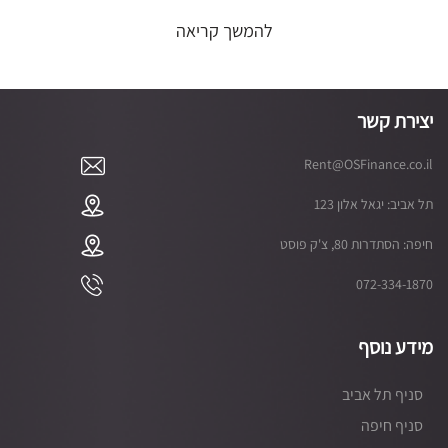
להמשך קריאה
יצירת קשר
Rent@OSFinance.co.il
תל אביב: יגאל אלון 123
חיפה: הסתדרות 80, צ'ק פוסט
072-334-1870
מידע נוסף
סניף תל אביב
סניף חיפה