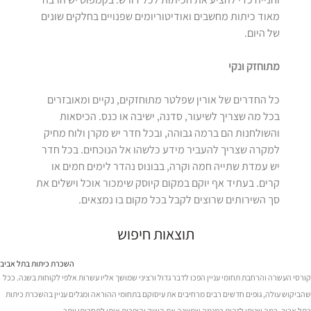
מאוד כיתות מחשבים ואודיטוריומים שפנויים בחלקים שונים
של היום.
מתוחזק ונקי
כל החדרים של אורין שפלטר מתוחזקים, נקיים ומאובזרים
בכל מה שצריך לשיעור, סדנה, ישיבה או כנס. הכיסאות
והשולחנות הם ברמה גבוהה, ובכל חדר יש מקרן ולוח מחיק
למקרה שצריך להעביר מידע כלשהו אל הנוכחים. בכל חדר
יש עמדת שתייה חמה וקרה, בבונוס נהדר לימים חמים או
קרים. בעתיד אף יוקם במקום קיוסק שימכור אוכל וישלים את
סך השירותים שרוצים לקבל בכל מקום בו נמצאים.
תוצאות חיפוש
השכרת כיתות בתל אביב
קורסי העשרה והרחבת תחומי עניין הפכו לדבר גדול ורציני שמושך אליו עשרות אלפי לקוחות בשנה. ככל
שהביקוש עולה, גופים חדשים רבים מרחיבים את עיסוקם בתחומי ההוראה ומגלים עניין בהשכרת כיתות
בתל אביב, במה שניתן לזהות כמגמה שמשנה את השוק והופכות אותו לתחרותי יותר.