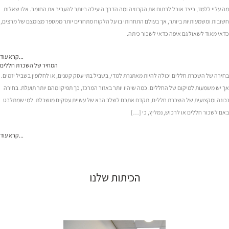
מה עליי ללמד, כיצד אוכל לרתום את הקבוצה ומה הדרך היעילה ביותר להעביר את החומר. אלו שאלות
חשובות ומשמעותיות ביותר, אך בעולם התחרותי בו על הלקוח מתחרים יותר ממספר מצומצם של מרצים,
כדאי מאוד לשאול גם איפה כדאי לשכור כיתה.
קרא עוד...
המחיר של השכרת חללים
בחירה של השכרת חללים יכולה להיות מאתגרת למדי, בשביל בתי עסק קטנים, או לחלופין בשביל יזמים.
אך יש משמעות למיקום של החללים. כמה שיהיו יותר באזור המרכז, כך תפיקו מהם יותר תועלת. בחירה
נכונה ומקצועית של השכרת חללים, תקדם אתכם לשלב הבא של עשיית עסקים מושכלת. למי שמתלבט
באם לשכור חללים או לרכוש, נמליץ, כי […]
קרא עוד...
הכיתות שלנו