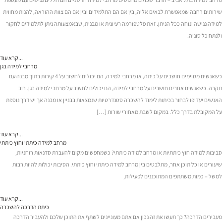
שירותים רחבה שמאפשרת לבאים אליה, בין אם הם התלמידים ובין אם הם צוות ההוראה, להנות מחווית
למידה נגישה ונוחה ככל הניתן. זאת פלטפורמה רעיונית או מבנית, שבאמצעותה ניתן לתלמידים לחקור
ולנתח כל סוגיה.
קרא עוד...
מרחבי למידה בגן
כשאנשים מסוימים חושבים על כיתה, או מרחבי למידה, הם יכולים לחשוב על 4 קירות בתוך מבנה עם
תקרה. כשאנשים אחרים חושבים על מרחבי למידה, הם יכולים לחשוב על מרחבי למידה בגן. רוב
האנשים יעדיפו לבחור בכיתות לימוד להשכרה סטנדרטיות שנמצאות בבניין או מבנה אך יש דרך נוספת
על המקובלת בדרך כלל. במקום לשבת מאחורי שורות […]
קרא עוד...
מרחב למידה כיתתי וחוץ כיתתי
סביבות למידה חוץ כיתתיות או מרחב למידה כיתתי? כשמחפשים מקום להעברת סדנאות רוחניות,
שיעורים או כל תוכן אחר, מתלבטים בין מרחב למידה כיתתי וחוץ כיתתי. הסיבות יכולות להיות רבות
למשל – כמות משתתפים המתוכננים לפעילות,
קרא עוד...
כיתת הדרכה להשכרה
מעבירים הדרכה? כך תעשו את זה נכון אם אתם מעוניינים לשתף את התוכן שלכם ולהעביר הדרכה