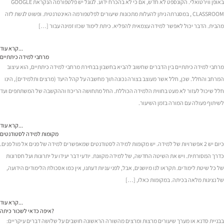
באופן ווירטואלי. הקונספט לא חדש, אם כי לא בהכרח ידוע. לגוגל יש פלטפורמה הנקראת GOOGLE
CLASSROOM , במסגרתה ניתן להעלות מתכונות שיעורים לפלטפורמה האינטרנטית. ופשוט לגשת לזה
מהבית. הדבר יכול לאפשר למידה עצמאית להפליא. כיתת לימוד שכזו זמינה עבור […]
קרא עוד...
מרחבי למידה כיתתיים
מרחבי למידה כיתתיים בין הדברים שחשוב להביא בחשבון בבחירת מרחבי למידה כיתתיים, הוא עיצוב
המרחב והחלל. שכן, חלל אשר מעוצב בצורה נכונה תוך מחשבה על קהל היעד (מרצים ותלמידים), הינו
חלל שיכול לעזור לא מעט בחווית הלמידה הכוללת. החל מתחושה הריכוז וההקשבה של המשתתפים ועד
לשיתוף פעולה עם המורה בזמן השיעור.
קרא עוד...
מקומות למידה לסטודנטים
כיום יש 2 אפשרויות של למידה. יש מקומות למידה לסטודנטים שמאפשרים למידה של פנים אל מול פנים.
כדרך המסורתית. ויש את השיטה החדשה, של למידה מקוונת. יודעי דבר יעידו על יתרונות ועל חסרונות
של כל שיטת לימודים. תקראו לנו מיושנים, אבל, לפני עניות דעתנו, אין כמו אסכולת הלימודים הידועה,
של נציגות מלאה בכיתה. במקומות כאלו, […]
קרא עוד...
איפה כדאי לשכור כיתה?
בבניית סדנא או מערך שיעורים מרצות ומרצים מהשורה הראשונה חושבים על שלושה דברים עיקריים: