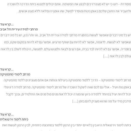
מסודרת – דעו כי יש לא מעט דרכים לבצע את המשימה. אתם יכולים למצוא כיתת הדרכה להשכרה
ולהעביר את התוכן שלכם באופן נינוח ומוסדר למשל, שזו אופציה נפלאה ללא מעט אנשים.
קרא עוד...
מרחבי למידה עיריית תל אביב
יש כל מיני דברים שאפשר לעשות במסגרת מרחבי למידה עיריית תל אביב. או יותר נכון, יש כל מיני דברים
שאפשר לא לעשות. לדוגמה, אפשר לא להיות עם שותף מרעיש. אפשר גם לא להיות במקום שקט, כמו
בספריה. אפשר גם לא להיות לבד בבית, אם רוצים לצאת ולפגוש עולם. למעשה, היכולת לשלב בין לראות
עולם לבין לראות […]
קרא עוד...
מרחב לימודי מתמטיקה
מרחב לימודי מתמטיקה – הדרך ללמוד מתמטיקה ביעילות ונוחות אם אתם מעוניינים ללמד מתמטיקה
באופן נוח ויעיל – אולי גם לכם שווה לשקול השכרה של מרחב לימודי מתמטיקה. מרחב למידה דיגיטלי
יכול להיות יעיל במיוחד ללמידה כיוון שהמורה יכול לראות פנים מול פנים את התלמידים, ובכך לקבל
פידבק מידי על מה שהוא מעניק להם בזמן […]
קרא עוד...
כיתת לימוד וירטואלית
כיתת לימוד וירטואלית היא בין כלאיים ייחודי בין הרצון ללמוד במתכונת כיתתית, לבין הרצון לעשות זאת