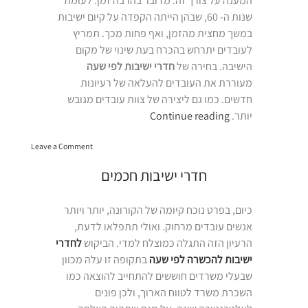
המענה על צורך זה. מדובר בהרבה זמן. לעומת
שנות ה- 60, שבהן הייתה הקפדה על קיום ישיבות
במשך מחצית מהזמן, ואף פחות מכך. תמריץ
לעובדים יתרחש בהכרח בעת שינוי של מקום
הישיבה. בחירה של
חדרי ישיבות לפי שעה
מעוררת את העובדים להעלאה של רעיונות
חדשים. כמו גם ליצירה של צוות עובדים מגובש
“חדרי
יותר.
Continue reading
ישיבות
on
לפי
Leave a Comment
חדרי
שעה”
ישיבות
חדרי ישיבות חכמים
לפי
שעה
כיום, בפרט נוכח קיומה של הקורונה, יותר ויותר
אנשים עובדים מרחוק. ואולי תתפלאו לדעת,
הרעיון הזה התגלה כמוצלח למדי. הביקוש
לחדרי
ישיבות להכשרה לפי שעה
בתקופה זו עלה מכוון
שבעלי משרדים חוששים להתחייב להוצאה כמו
השכרת משרד לטווח הארוך, ולכן פונים