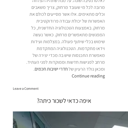
לאלטרנטיבה שונה. על מנת שתהיה הצלחה
מרובה לכל מי שעובד מרחוק, צריך משאבים
וכלים מתאימים. אלו אשר מסייעים לכולם את
האפשרות של יכולת עבודה פרודוקטיבית
מרחוק. באמצעות הטכנולוגיה החדשנית, כל
המפגשים מתאפשרים מרחוק. כאשר נעשה
שימוש בכלי שיתוף פעולה. במצלמות ועידות
וידאו מתקדמות. הטכנולוגיה המתקדמת
מאפשרת התכנסות שיש בה מכדי יצירה של
מרחב לפגישות חדשות וממוקדות לפני העתיד.
ומכאן נולד הרעיון של
חדרי ישיבות חכמים
.
“חדרי
Continue reading
ישיבות
on
חכמים”
Leave a Comment
חדרי
ישיבות
איפה כדאי לשכור כיתה?
חכמים