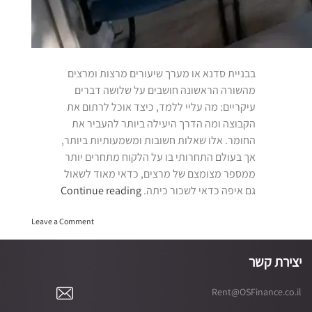
בבניית סדנא או מערך שיעורים מרצות ומרצים
מהשורה הראשונה חושבים על שלושה דברים
עיקריים: מה עליי ללמד, כיצד אוכל לרתום את
הקבוצה ומה הדרך היעילה ביותר להעביר את
החומר. אלו שאלות חשובות ומשמעותיות ביותר,
אך בעולם התחרותי בו על הלקוח מתחרים יותר
ממספר מצומצם של מרצים, כדאי מאוד לשאול
“איפה
גם איפה כדאי לשכור כיתה.
Continue reading
כדאי
on
לשכור
Leave a Comment
איפה
כיתה?”
כדאי
לשכור
יצירת קשר
כיתה?
Rent@OSFinance.co.il