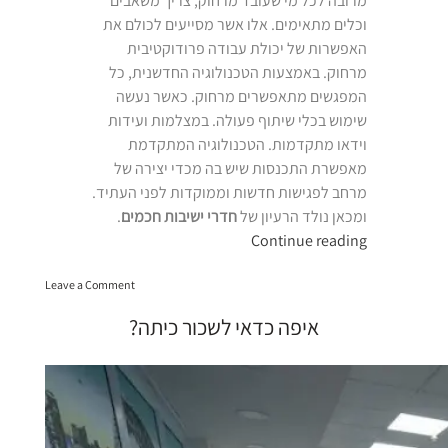
מרובה לכל מי שעובד מרחוק, צריך משאבים
וכלים מתאימים. אלו אשר מסייעים לכולם את
האפשרות של יכולת עבודה פרודוקטיבית
מרחוק. באמצעות הטכנולוגיה החדשנית, כל
המפגשים מתאפשרים מרחוק. כאשר נעשה
שימוש בכלי שיתוף פעולה. במצלמות ועידות
וידאו מתקדמות. הטכנולוגיה המתקדמת
מאפשרת התכנסות שיש בה מכדי יצירה של
מרחב לפגישות חדשות וממוקדות לפני העתיד.
ומכאן נולד הרעיון של
חדרי ישיבות חכמים
.
“חדרי
Continue reading
ישיבות
on
חכמים”
Leave a Comment
חדרי
ישיבות
איפה כדאי לשכור כיתה?
חכמים