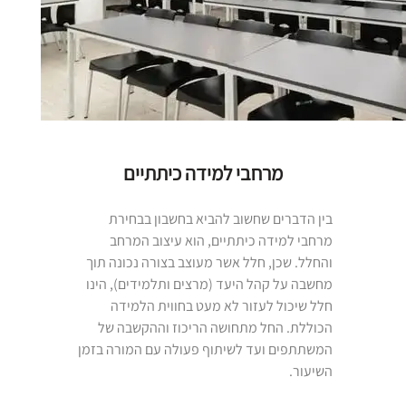
מרחבי למידה כיתתיים
בין הדברים שחשוב להביא בחשבון בבחירת
מרחבי למידה כיתתיים, הוא עיצוב המרחב
והחלל. שכן, חלל אשר מעוצב בצורה נכונה תוך
מחשבה על קהל היעד (מרצים ותלמידים), הינו
חלל שיכול לעזור לא מעט בחווית הלמידה
הכוללת. החל מתחושה הריכוז וההקשבה של
המשתתפים ועד לשיתוף פעולה עם המורה בזמן
השיעור.