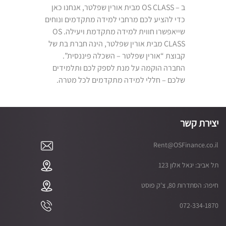
ב – OS CLASS מבית אורין שפלטר, אנחנו כאן
כדי להציע לכם מרחבי למידה מתקדמים ונוחים
שייאפשרו חווית למידה מתקדמת ויעילה. OS
CLASS מבית אורין שפלטר, הינה חברת בת של
קבוצת “אורין שפלטר – השכלה פיננסית”.
החברה הוקמה על מנת לספק לכם ותלמידים
שלכם – חללי למידה מתקדמים לכל מטרה.
יצירת קשר
Rent@OSFinance.co.il
תל אביב: יגאל אלון 123
חיפה: הסתדרות 80, צ'ק פוסט
072-334-1870