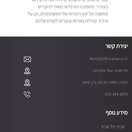
בעתיד. מהסיבה הזו כדאי מאוד להקדיש
מחשבה על זמן היכרות של המשתתפים, וכן על
עידוד קהילת בוגרות ובוגרים לקורס שלכם.
יצירת קשר
Rent@OSFinance.co.il
תל אביב: יגאל אלון 123
חיפה: הסתדרות 80, צ'ק פוסט
072-334-1870
מידע נוסף
סניף תל אביב