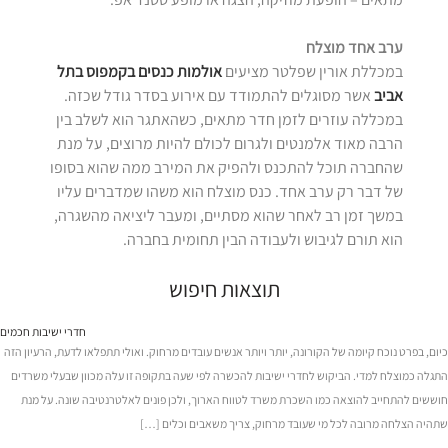
ערב אחד מוצלח
במכללת אורין שפלטר מציעים
אולמות כנסים בקמפוס בתל
אביב
אשר מסוגלים להתמודד עם אירוע בסדר גודל שכזה.
במכללה עוזרים לזמן חדר מתאים, כשהאתגר הוא לשלב בין
הרבה מאוד אלמנטים ולגרום לכולם להיות מרוצים, על מנת
שהחברה תוכל להתכנס ולהפיק את המירב ממה שהוא בסופו
של דבר רק ערב אחד. כנס מוצלח הוא משהו שמדברים עליו
במשך זמן רב לאחר שהוא מסתיים, ומעבר ליציאה מהשגרה,
הוא תורם לגיבוש ולעבודה הבין תחומית בחברה.
תוצאות חיפוש
חדרי ישיבות חכמים
כיום, בפרט נוכח קיומה של הקורונה, יותר ויותר אנשים עובדים מרחוק. ואולי תתפלאו לדעת, הרעיון הזה
התגלה כמוצלח למדי. הביקוש לחדרי ישיבות להכשרה לפי שעה בתקופה זו עלה מכוון שבעלי משרדים
חוששים להתחייב להוצאה כמו השכרת משרד לטווח הארוך, ולכן פונים לאלטרנטיבה שונה. על מנת
שתהיה הצלחה מרובה לכל מי שעובד מרחוק, צריך משאבים וכלים […]