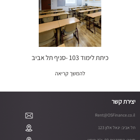
כיתת לימוד 103 -סניף תל אביב
להמשך קריאה
יצירת קשר
Rent@OSFinance.co.il
תל אביב: יגאל אלון 123
חיפה: הסתדרות 80, צ'ק פוסט