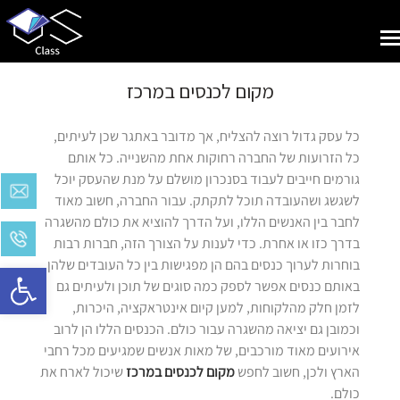
Toggle
navigation
מקום לכנסים במרכז
כל עסק גדול רוצה להצליח, אך מדובר באתגר שכן לעיתים,
כל הזרועות של החברה רחוקות אחת מהשנייה. כל אותם
גורמים חייבים לעבוד בסנכרון מושלם על מנת שהעסק יוכל
לשגשג ושהעובדה תוכל לתקתק. עבור החברה, חשוב מאוד
לחבר בין האנשים הללו, ועל הדרך להוציא את כולם מהשגרה
בדרך כזו או אחרת. כדי לענות על הצורך הזה, חברות רבות
בוחרות לערוך כנסים בהם הן מפגישות בין כל העובדים שלהן.
Open toolbar
באותם כנסים אפשר לספק כמה סוגים של תוכן ולעיתים גם
לזמן חלק מהלקוחות, למען קיום אינטראקציה, היכרות,
וכמובן גם יציאה מהשגרה עבור כולם. הכנסים הללו הן לרוב
אירועים מאוד מורכבים, של מאות אנשים שמגיעים מכל רחבי
הארץ ולכן, חשוב לחפש
מקום לכנסים במרכז
שיכול לארח את
כולם.