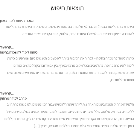
תוצאות חיפוש
השכרת כיתות לימוד בצפון
השכרת כיתות לימוד בצפון? זה כבר לא חלום הרבה מאוד אנשים מחפשים אחר השכרת כיתות לימוד
להשכרה בצפון והפריפריה – למשל באיזורי נהריה, שלומי, אזור הקריות וישובי הסביבה.
קרא עוד...
כיתות לימוד להשכרה בחיפה
כיתות לימוד להשכרה בחיפה – לבחור את הטובות ביותר לא מעטים האנשים כיום שמחפשים כיתות
לימוד להשכרה בחיפה, בתל אביב ובכל מקום מרכזי בארץ. בין אם מדובר בקהל מרצים ומורים
שמחפשים מקום נוח להעביר בו את החומר הנלמד, ובין אם מדובר בתלמידים שמחפשים מקום נעים
ומאובזר ללמוד בו,
קרא עוד...
מרחב למידה מרחוק
הלמידה מרחוק הפכה בשנים האחרונות ליותר ויותר רלוונטית עבור המון אנשים. לא פשוט להתחייב
ללימודים בפורמט מלאה, כולל שיעורים פרונטליים, וזה נכון להרבה מאוד אנשים בשלבים שונים של
החיים. כיום, יש המון מוסדות אקדמיים ואף אנשים פרטיים שמציעים קורסים אונליין, אותם ניתן ללמוד
בזמן ובקצב שלכם. המצב שנוצר הוא שלא תמיד נוח ללמוד מהבית, וצריך […]