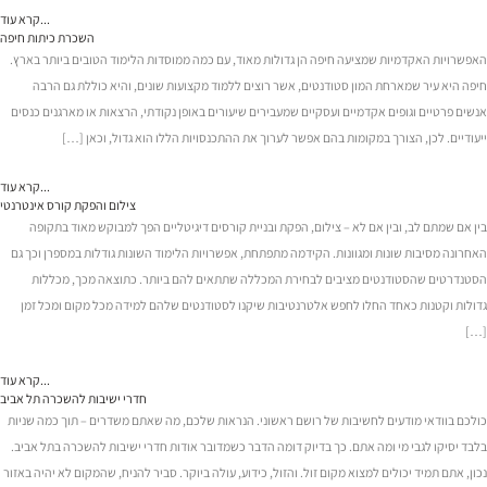
קרא עוד...
השכרת כיתות חיפה
האפשרויות האקדמיות שמציעה חיפה הן גדולות מאוד, עם כמה ממוסדות הלימוד הטובים ביותר בארץ.
חיפה היא עיר שמארחת המון סטודנטים, אשר רוצים ללמוד מקצועות שונים, והיא כוללת גם הרבה
אנשים פרטיים וגופים אקדמיים ועסקיים שמעבירים שיעורים באופן נקודתי, הרצאות או מארגנים כנסים
ייעודיים. לכן, הצורך במקומות בהם אפשר לערוך את ההתכנסויות הללו הוא גדול, וכאן […]
קרא עוד...
צילום והפקת קורס אינטרנטי
בין אם שמתם לב, ובין אם לא – צילום, הפקת ובניית קורסים דיגיטליים הפך למבוקש מאוד בתקופה
האחרונה מסיבות שונות ומגוונות. הקידמה מתפתחת, אפשרויות הלימוד השונות גודלות במספרן וכך גם
הסטנדרטים שהסטודנטים מציבים לבחירת המכללה שתתאים להם ביותר. כתוצאה מכך, מכללות
גדולות וקטנות כאחד החלו לחפש אלטרנטיבות שיקנו לסטודנטים שלהם למידה מכל מקום ומכל זמן
[…]
קרא עוד...
חדרי ישיבות להשכרה תל אביב
כולכם בוודאי מודעים לחשיבות של רושם ראשוני. הנראות שלכם, מה שאתם משדרים – תוך כמה שניות
בלבד יסיקו לגבי מי ומה אתם. כך בדיוק דומה הדבר כשמדובר אודות חדרי ישיבות להשכרה בתל אביב.
נכון, אתם תמיד יכולים למצוא מקום זול. והזול, כידוע, עולה ביוקר. סביר להניח, שהמקום לא יהיה באזור