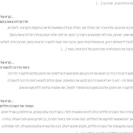
מרכז תל אביב. שיהיו בו […]
קרא עוד...
חדרים להרצאות בזום
אין מי מבינכם, שלא מכיר את המלה זום. המלה קיבלה משמעות חדשה בתקופת הקורונה. לימודים,
פגישות, ישיבות, ומה לא? מתבצעים כיום דרך הזום. אז למה שלא יקימו גם חדרים להרצאות בזום?
להבדיל משיחת ראיון, או מטיפול נפשי בזום, הרבה יותר קשה להעביר הרצאה בזום. המרצה חייב לשלוט
נכונה אף בטכנולוגיה ואף בתוכן של ההרצאה. בעוד […]
קרא עוד...
כיתת הדרכה להשכרה
מעבירים הדרכה? כך תעשו את זה נכון אם אתם מעוניינים לשתף את התוכן שלכם ולהעביר הדרכה
מסודרת – דעו כי יש לא מעט דרכים לבצע את המשימה. אתם יכולים למצוא כיתת הדרכה להשכרה
ולהעביר את התוכן שלכם באופן נינוח ומוסדר למשל, שזו אופציה נפלאה ללא מעט אנשים.
קרא עוד...
המחיר של השכרת חללים
בחירה של השכרת חללים יכולה להיות מאתגרת למדי, בשביל בתי עסק קטנים, או לחלופין בשביל יזמים.
אך יש משמעות למיקום של החללים. כמה שיהיו יותר באזור המרכז, כך תפיקו מהם יותר תועלת. בחירה
נכונה ומקצועית של השכרת חללים, תקדם אתכם לשלב הבא של עשיית עסקים מושכלת. למי שמתלבט