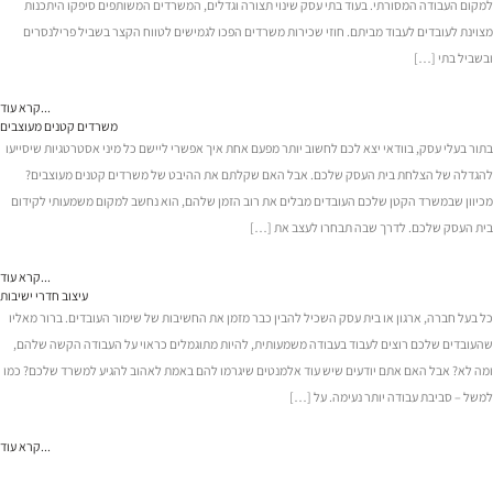
למקום העבודה המסורתי. בעוד בתי עסק שינוי תצורה וגדלים, המשרדים המשותפים סיפקו היתכנות
מצוינת לעובדים לעבוד מביתם. חוזי שכירות משרדים הפכו לגמישים לטווח הקצר בשביל פרילנסרים
ובשביל בתי […]
קרא עוד...
משרדים קטנים מעוצבים
בתור בעלי עסק, בוודאי יצא לכם לחשוב יותר מפעם אחת איך אפשרי ליישם כל מיני אסטרטגיות שיסייעו
להגדלה של הצלחת בית העסק שלכם. אבל האם שקלתם את ההיבט של משרדים קטנים מעוצבים?
מכיוון שבמשרד הקטן שלכם העובדים מבלים את רוב הזמן שלהם, הוא נחשב למקום משמעותי לקידום
בית העסק שלכם. לדרך שבה תבחרו לעצב את […]
קרא עוד...
עיצוב חדרי ישיבות
כל בעל חברה, ארגון או בית עסק השכיל להבין כבר מזמן את החשיבות של שימור העובדים. ברור מאליו
שהעובדים שלכם רוצים לעבוד בעבודה משמעותית, להיות מתוגמלים כראוי על העבודה הקשה שלהם,
ומה לא? אבל האם אתם יודעים שיש עוד אלמנטים שיגרמו להם באמת לאהוב להגיע למשרד שלכם? כמו
למשל – סביבת עבודה יותר נעימה. על […]
קרא עוד...