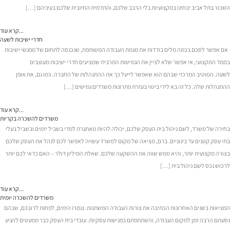
השכור בתל אביב יבחינו במקצועיות בלי הרבב שלכם, והתדמית החיובית שלכם בעיניהם […]
קרא עוד...
חדרי ישיבות לשעה
אם אפשר לסכם בכמה מלים בודדות את מגמת העבודה המשותפת, שנכנסה לתחום של מפגשי ישיבות
בממד המקצועי, אי אפשר שלא לציין את הגמישות המרבית שמציעים חדרי ישיבות מעוצבים
לשעה. המוטיב המרכזי שבהם הוא שאפשר לייעל כך את ההתנהלות של החברה. כמו גם, את אופן
ההתנהלות שלה. כל זה בא לידי ביטוי בעזרת פתרונות משרדים גמישים […]
קרא עוד...
משרדים להשכרה בקריות
בחירה של משרד, לשם ניהול בית העסק שלכם, יכולה להיות מאתגרת למדי בשביל יזמים ובשביל בעלי
בתי עסק קטנים עד בינוניים. ברם, מציאה של מקום למשרד עשויה לאפשר לכם לנהל את העסק שלכם
בצורה מקצועית יותר, והיא ממש שווה את ההשקעה שלכם. שאלת המיליון דולר – האם כדאי לכם יותר
לרכוש נכס לשם ניהול בית […]
קרא עוד...
משרדים להשכרה יומית
המציאות בשנים האחרונות הכתיבה את צורות העבודה המשתנות. נגמרו הימים, לפחות לרובכם, שבהם
נסעתם הרבה זמן למקום העבודה, והשתתפתם בפגישות עסקיות. עובדי בית העסק כבר ממעטים להגיע