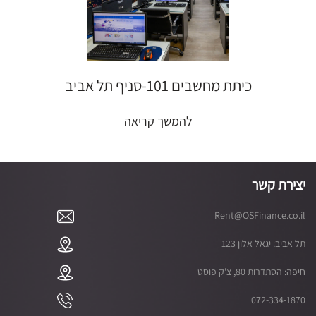
כיתת מחשבים 101-סניף תל אביב
להמשך קריאה
יצירת קשר
Rent@OSFinance.co.il
תל אביב: יגאל אלון 123
חיפה: הסתדרות 80, צ'ק פוסט
072-334-1870