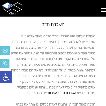
Toggle
navigation
השכרת חדר
העולם העסקי הוא מורכב וכולל הרבה מאוד אלמנטים
שמובילים להצלחה. יש צורך באינטראקציה עם הרבה גורמים,
הצטיינות בתוכן ויכולות לעבוד תוך כדי תנועה. לכן, הרבה
מאוד עסקים עורכים כנסים והרצאות על מנת לשפר את הידע
של העובדים ואת הקשר עם הלקוחות והקולגות. כנסים הם
מאוד אפקטיביים, כי הם מכנסים אנשים מאותו עולם תוכן
למספר שעות מנוקזות של תוכן שרלוונטי אליהם מבלי הסחות
Open toolbar
דעת. הבעיה הגדולה היא, מבחינת מרבית העסקים, היא
מקום טוב לבצע בו כנסים, כי כאמור, כמעט לאף עסק אין
אולם מספיק גדול כדי לארח כמה עשרות אנשים במקביל.
ניתן גם לבצע
השכרת חדרי ישיבות
אם הכנס הוא קטן.
הרבה מאוד חברות שרוצות לארח כנסים עושות זאת בבתי