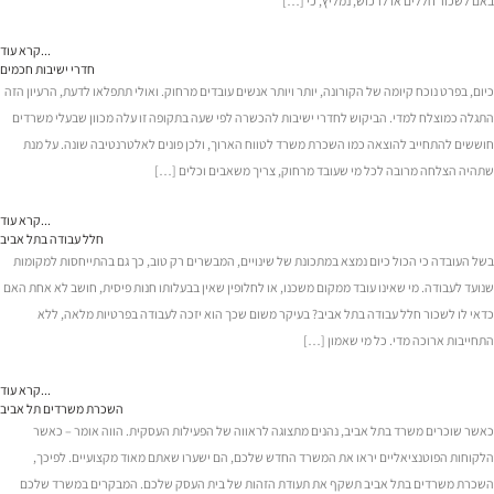
באם לשכור חללים או לרכוש, נמליץ, כי […]
קרא עוד...
חדרי ישיבות חכמים
כיום, בפרט נוכח קיומה של הקורונה, יותר ויותר אנשים עובדים מרחוק. ואולי תתפלאו לדעת, הרעיון הזה
התגלה כמוצלח למדי. הביקוש לחדרי ישיבות להכשרה לפי שעה בתקופה זו עלה מכוון שבעלי משרדים
חוששים להתחייב להוצאה כמו השכרת משרד לטווח הארוך, ולכן פונים לאלטרנטיבה שונה. על מנת
שתהיה הצלחה מרובה לכל מי שעובד מרחוק, צריך משאבים וכלים […]
קרא עוד...
חלל עבודה בתל אביב
בשל העובדה כי הכול כיום נמצא במתכונת של שינויים, המבשרים רק טוב, כך גם בהתייחסות למקומות
שנועד לעבודה. מי שאינו עובד ממקום משכנו, או לחלופין שאין בבעלותו חנות פיסית, חושב לא אחת האם
כדאי לו לשכור חלל עבודה בתל אביב? בעיקר משום שכך הוא יזכה לעבודה בפרטיות מלאה, ללא
התחייבות ארוכה מדי. כל מי שאמון […]
קרא עוד...
השכרת משרדים תל אביב
כאשר שוכרים משרד בתל אביב, נהנים מתצוגה לראווה של הפעילות העסקית. הווה אומר – כאשר
הלקוחות הפוטנציאליים יראו את המשרד החדש שלכם, הם ישערו שאתם מאוד מקצועיים. לפיכך,
השכרת משרדים בתל אביב תשקף את תעודת הזהות של בית העסק שלכם. המבקרים במשרד שלכם