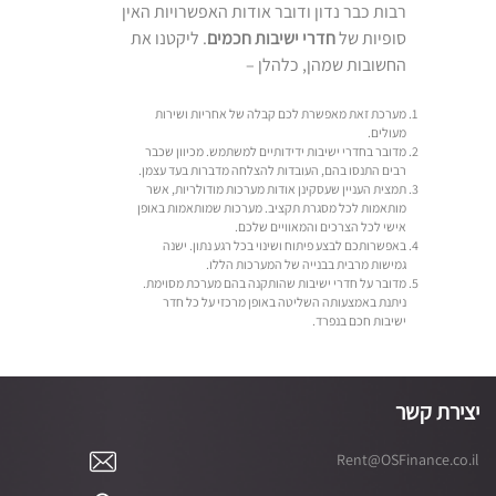
רבות כבר נדון ודובר אודות האפשרויות האין
סופיות של
חדרי ישיבות חכמים
. ליקטנו את
החשובות שמהן, כלהלן –
מערכת זאת מאפשרת לכם קבלה של אחריות ושירות
מעולים.
מדובר בחדרי ישיבות ידידותיים למשתמש. מכיוון שכבר
רבים התנסו בהם, העובדות להצלחה מדברות בעד עצמן.
תמצית העניין שעסקינן אודות מערכות מודולריות, אשר
מותאמות לכל מסגרת תקציב. מערכות שמותאמות באופן
אישי לכל הצרכים והמאוויים שלכם.
באפשרותכם לבצע פיתוח ושינוי בכל רגע נתון. ישנה
גמישות מרבית בבנייה של המערכות הללו.
מדובר על חדרי ישיבות שהותקנה בהם מערכת מסוימת.
ניתנת באמצעותה השליטה באופן מרכזי על כל חדר
ישיבות חכם בנפרד.
יצירת קשר
Rent@OSFinance.co.il