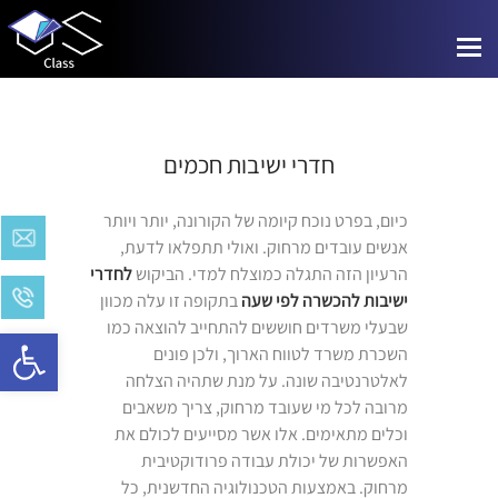
Toggle
navigation
חדרי ישיבות חכמים
כיום, בפרט נוכח קיומה של הקורונה, יותר ויותר
אנשים עובדים מרחוק. ואולי תתפלאו לדעת,
הרעיון הזה התגלה כמוצלח למדי. הביקוש
לחדרי
ישיבות להכשרה לפי שעה
בתקופה זו עלה מכוון
שבעלי משרדים חוששים להתחייב להוצאה כמו
Open toolbar
השכרת משרד לטווח הארוך, ולכן פונים
לאלטרנטיבה שונה. על מנת שתהיה הצלחה
מרובה לכל מי שעובד מרחוק, צריך משאבים
וכלים מתאימים. אלו אשר מסייעים לכולם את
האפשרות של יכולת עבודה פרודוקטיבית
מרחוק. באמצעות הטכנולוגיה החדשנית, כל