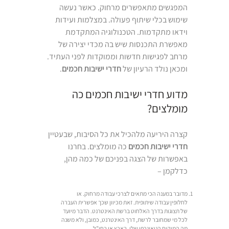
המפגשים מתאפשרים מרחוק. כאשר נעשה
שימוש בכלי שיתוף פעולה. במצלמות ועידות
וידאו מתקדמות. הטכנולוגיה המתקדמת
מאפשרת התכנסות שיש בה מכדי יצירה של
מרחב לפגישות חדשות וממוקדות לפני העתיד.
ומכאן נולד הרעיון של
חדרי ישיבות חכמים
.
מדוע חדרי ישיבות חכמים כה
מומלצים?
קצרה היריעה מלהכיל את כל הסיבות, שבעטיין
חדרי ישיבות חכמים
כה מומלצים. בחרנו
באפשרות של הצגה בפניכם של כמה מהן,
כדלקמן –
מדובר במענה הכי מתאים לצרכי עבודה מרחוק. או
לחלופין עבודה שיתופית. זאת מכיוון שכך אפשרית העברה
של תצוגות בדרך האלחוט ברשת האינטרנט. הדבר מיועד
לכל מי שמחובר לרשת, דרך האינטרנט, כמובן, ולא משנה
מה המיקום הגיאוגרפי שלו, בארץ או בחו”ל.