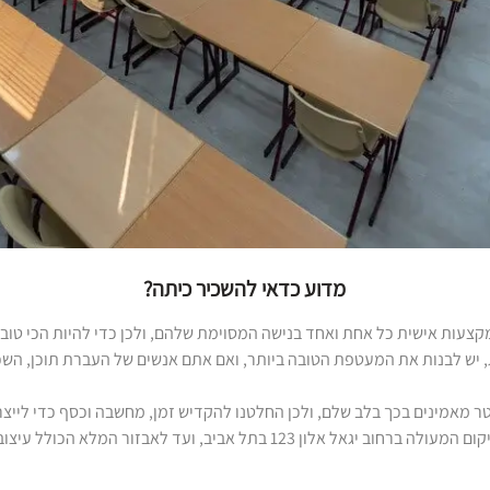
מדוע כדאי להשכיר כיתה?
עות אישית כל אחת ואחד בנישה המסוימת שלהם, ולכן כדי להיות הכי טוב ח
 יש לבנות את המעטפת הטובה ביותר, ואם אתם אנשים של העברת תוכן, השכר
מבית אורין שפלטר מאמינים בכך בלב שלם, ולכן החלטנו להקדיש זמן, מחשבה וכסף כדי 
ביותר שתוכלו לחשוב עליו. החל במיקום המעולה ברחוב יגאל אלון 123 בתל אביב, ו