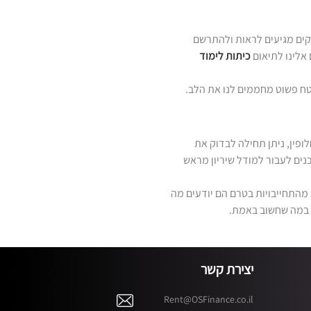
קים מגיעים לראות ולהתרשם
אלינו לתיאום
כיתות לימוד
טח פשוט מחממים לנו את הלב.
פין, ניתן תחילה לבדוק את
ים לעבור למודל שיריון מראש
 מהתחייבויות בטרם הם יודעים מה
ק במה שחשוב באמת.
יצירת קשר
Rent@OSFinance.co.il