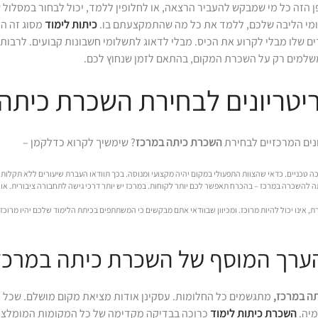
פן הזה כל מי שמבקש להעביר הרצאה, או לחלופין ללמד, יכול לבחור במסלול
י הליבה שלכם, ללמד את כל מה שהתמקצעתם בו.
כיתות לימוד
מסוג זה הן
ם שלו מבלי לקרוע את הכיס. מבלי לדאוג לתשלומי חשבונות קבועים. לרבות
 משלמים רק על השכרת המקום, בהתאם לזמן שנחוץ לכם.
טריונים לבחירת השכרת כיתה
נים המרכזיים לבחירת
השכרת כיתה במרכז
? שימשיך לקרוא כדלקמן –
כניים. כדאי שהצוות התפעולי במקום יהיה מקצועי ומנוסה. בכך תוודאו העברת שיעורים ללא תקלות.
ה להשכרה במרכז – בהכרח תאפשר לכם יותר לקוחות. במרכז יש יותר דרכי גישה לתחבורה ציבורית. או ל
רת, אינו יכול להיות מרוכז. ומכיוון שבוודאי אתם מבקשים כי המשתתפים בכיתת הלימוד שלכם יהיו מרוכזי
ערך המוסף של השכרת כיתה במרכז
ה במרכז,
מתגשמים כל החלומות. עסקינן אודות מציאת מקום מושלם. שכל אח
מיה.
השכרת כיתות לימוד
כרוכה בבדיקה מקדימה של כל המקומות המומלצים