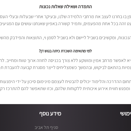
התמדה ושאילת שאלות נכונות
ן בו בחרנו לעצב את מרחבי הלמידה שלנו, ובעיקר אחרי שבעלות ובעלי העס
 זהה בכל אחת מהפעמים, ותמיד קשורה באפיון שאנחנו עושים עם המגיעים 
כונות, ומקשיבים בשביל ליישם ולא בשביל לסמן וי, התוצאות והפידבק מהש
למי מתאימה השכרת כיתה בגוש דן?
לאפשר מרחב אמין ומושקע ללא צורך בכניסה לחוזה ארוך טווח ומחייב. לחלו
יות בהתאם לביקוש, ובהמשך כשמצליחים לייצר מסגרת קבועה להעברת תכנ
בתחום ההדרכה והלימוד יכולים להבטיח לעצמם מינימום סיכון על ידי הימנעות
 ומפגש חווית אירוע איכותית ללקוחות שלהם, וכזו שתאפשר להם להתרכז ר
מושי
מידע נוסף
סניף תל אביב