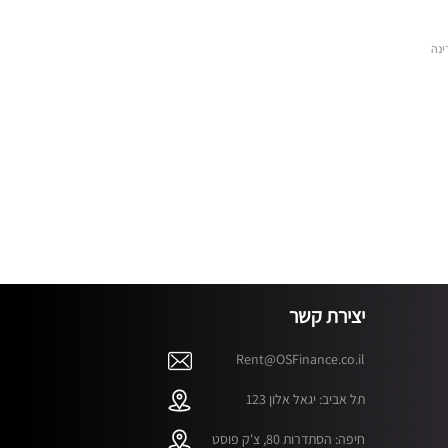
ינה
יצירת קשר
Rent@OSFinance.co.il
תל אביב: יגאל אלון 123
חיפה: הסתדרות 80, צ'ק פוסט