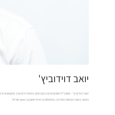
יואב דוידוביץ'
יואב דווידוביץ‘ – סמנכ“ל כספים מרצה בקורסים: ניתוח ניירות ערך (מקצועית א
האוצר באגף הכנסות המדינה, והתמחות בראיית חשבון ב pwс ישראל.