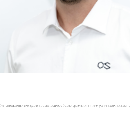
‘), חשבונאות יואב דוידוביץ שותף, רואה חשבון, וסנמכל כספים. מרצה בקורס מקצועית א וחשבונאות. י