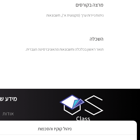
מרצה בקורסים
ניתוח ניירות ערך (מקצועית א‘), חשבונאות
השכלה
תואר ראשון בכלכלה וחשבונאות מהאוניברסיטה העברית.
מידע שי
אודות
כיתות
ניהול קוקיז והסכמות
מערכת LMS