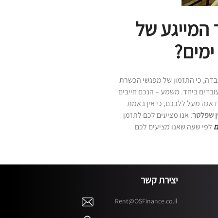
 המייגע של
ימים?
בדה, כי התזמון של מפגשי הכשרת
עובדים ביחד. משמע – הנכם חייבים
 דאגה מעל ללבכם, כי אין באמת
. אנו מציעים לכם לתזמן
ם
לפי שעה שאנו מציעים לכם
יצירת קשר
Rent@OSFinance.co.il