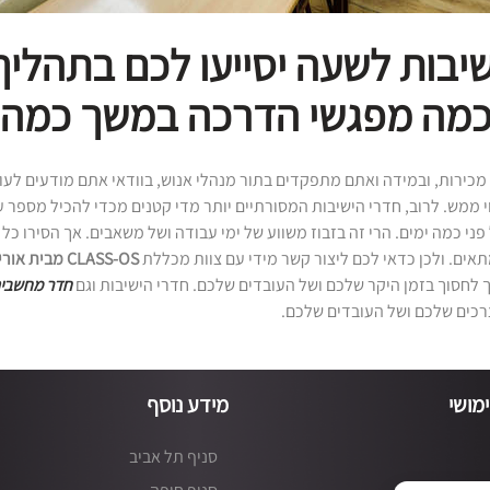
יבות לשעה יסייעו לכם בתהליך
כמה מפגשי הדרכה במשך כמה 
מכירות, ובמידה ואתם מתפקדים בתור מנהלי אנוש, בוודאי אתם מודעים לעו
וי ממש. לרוב, חדרי הישיבות המסורתיים יותר מדי קטנים מכדי להכיל מספר 
ני כמה ימים. הרי זה בזבוז משווע של ימי עבודה ושל משאבים. אך הסירו כל
אים. ולכן כדאי לכם ליצור קשר מידי עם צוות מכללת
CLASS-OS מבית אורין שפלטר
 לחסוך בזמן היקר שלכם ושל העובדים שלכם. חדרי הישיבות וגם
חדר מחשבי
רכים שלכם ושל העובדים שלכם.
מושי
מידע נוסף
סניף תל אביב