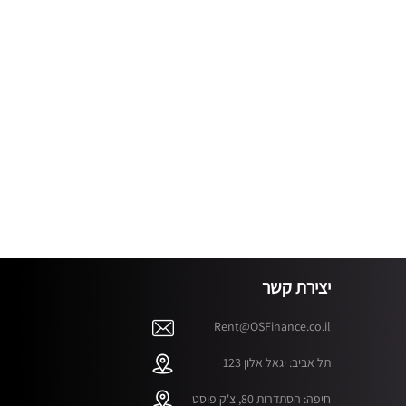
יצירת קשר
Rent@OSFinance.co.il
תל אביב: יגאל אלון 123
חיפה: הסתדרות 80, צ'ק פוסט