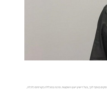
ימון, כלכלה, ניתוח ניירות ערך (מקצועית א’) מנהל השלוחה הצפונית של המכללה. סיים בהצטיינות תואר ראשון (BA) בכלכלה ותואר שני (MBA) במנהל עסקים בנוסף לכך, בעל רישיון ייעוץ השקעות. מרצה במכללה בקורסים כלכלה,