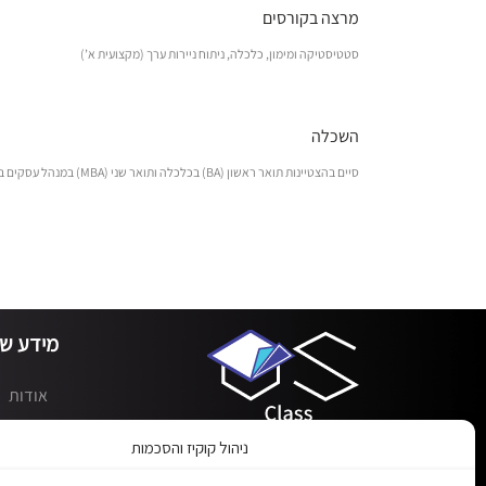
מרצה בקורסים
סטטיסטיקה ומימון, כלכלה, ניתוח ניירות ערך (מקצועית א’)
השכלה
סיים בהצטיינות תואר ראשון (BA) בכלכלה ותואר שני (MBA) במנהל עסקים בעל רישיון ייעוץ השקעות.
מידע שי
אודות
כיתות
ניהול קוקיז והסכמות
מערכת LMS