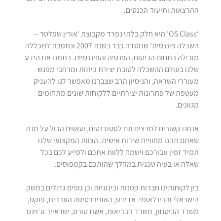
ההרצאות ותיעוד הכנסים.
‘OS Class’ היא חלק בלתי נפרד מקבוצת ‘אורין שפלטר –
השכלה פיננסית’ שנוסדה כבר בשנת 2007 ונחשבת למכללה
מובילה בתחום הביטוח, הפנסיה והפיננסיים. רתמנו את הידע
שלנו בעולם ההשכלה לטובת יצירת כיתות ומרחבי מפגש
מעוררי השראה, והניסיון הרב שצברנו מאפשר לנו להעניק
מעטפת של פתרונות יצירתיים ללקוחות שונים מתחומים
מגוונים.
אנחנו קשובים למרצים וגם לסטודנטים, ועושים הכול על מנת
שאתם תהנו מחוויית שירות אישית. הצוות המקצועי שלנו
תמיד זמין עבורכם וישמח ללוות אתכם ולסייע לכם בכל
שאלה או בעיה טכנית במהלך שהותכם בקמפוסים.
בין לקוחותינו חברות קטנות ובינוניות וכן גופים גדולים במשק
הישראלי והבינלאומי. אדידס, האוניברסיטה העברית, פוקס,
משרד הביטחון, משרד הבריאות, אשת טורס, ישראייר וג’וינט