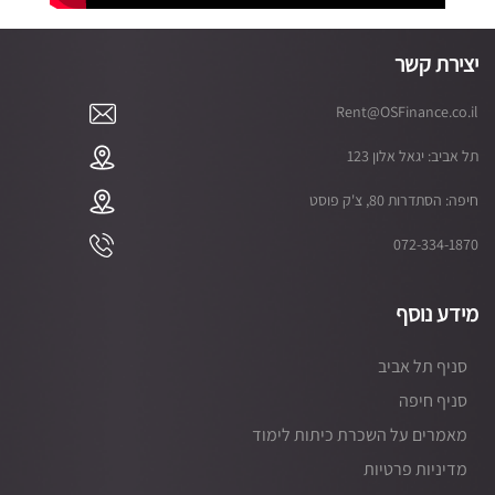
יצירת קשר
Rent@OSFinance.co.il
תל אביב: יגאל אלון 123
חיפה: הסתדרות 80, צ'ק פוסט
072-334-1870
מידע נוסף
סניף תל אביב
סניף חיפה
מאמרים על השכרת כיתות לימוד
מדיניות פרטיות