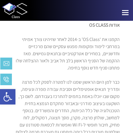
אודות
Toggle
navigation
אודות
OS CLASS
הקמנו את ‘OS Class’ ב-2014 לאחר שזיהינו צורך אמיתי
במרחבי לימוד ומקומות מפגש עסקיים שהם מרכזיים
וחדשניים, במחירים אטרקטיביים ובתנאים גמישים. מאז
ההקמה של הסניף הראשון בלב תל אביב ולאור ההצלחה שלו
פתחנו סניף חדש נוסף בחיפה.
כבר למן היום הראשון שמנו לנו למטרה לספק לכל מרצה
Open toolbar
ומדריך תנאים אופטימליים וסביבת עבודה מפרה ונעימה,
מקום שבו יוכלו באמת בתמים להתרכז בעבודתם. לשם כך,
השקענו בעיצוב מודרני ובאבזור מתקדם הנמצא בחזית
הטכנולוגיה של כלל הכיתות, החדרים והמשרדים. בנוסף
למחשב, שולחן מרצה, מקרן, מסך תצוגה, רמקולים, לוח
מחיק, חיבור חופשי ל-Wi Fi ואפשרות לכסאות סטודנט עם
שולחנות מובנים בכל כיתה פיתחנו גם מערכת חכמה לצילום